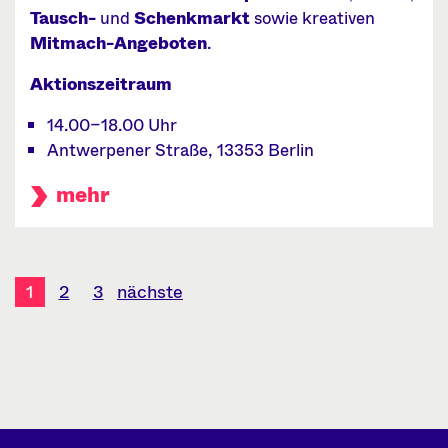
Tausch-
und
Schenkmarkt
sowie kreativen
Mitmach-Angeboten
.
Aktionszeitraum
14.00–18.00 Uhr
Antwerpener Straße, 13353 Berlin
mehr
Seitennummerierung
1
2
3
nächste
der
Beiträge